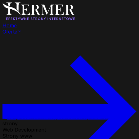
Home
Oferta
Bezpłatna konsultacja
Darmowa wycena w 24h
strony
Web Development
Strony www