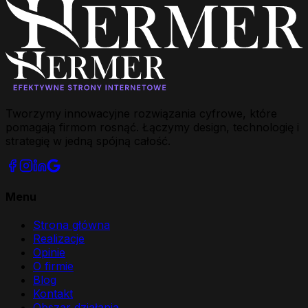
Tworzymy innowacyjne rozwiązania cyfrowe, które
pomagają firmom rosnąć. Łączymy design, technologię i
strategię w jedną spójną całość.
Menu
Strona główna
Realizacje
Opinie
O firmie
Blog
Kontakt
Obszar działania