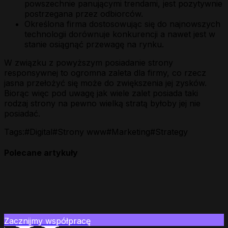
powszechnie panującymi trendami, jest pozytywnie
postrzegana przez odbiorców.
Określona firma dostosowując się do najnowszych
technologii dorównuje konkurencji a nawet jest w
stanie osiągnąć przewagę na rynku.
W związku z powyższym posiadanie strony
responsywnej to ogromna zaleta dla firmy, co rzecz
jasna przełożyć się może do zwiększenia jej zysków.
Biorąc więc pod uwagę jak wiele zalet posiada taki
rodzaj strony na pewno wielką stratą byłoby jej nie
posiadać.
Tags:
#
Digital
#
Strony www
#
Marketing
#
Strategy
Polecane artykuły
Zacznijmy współpracę