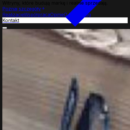
Witryny, które budują markę i realnie sprzedają.
Poznaj szczegóły
Realizacje
Współpraca
Opinie
O firmie
Blog
Kontakt
Strony www
Web Development