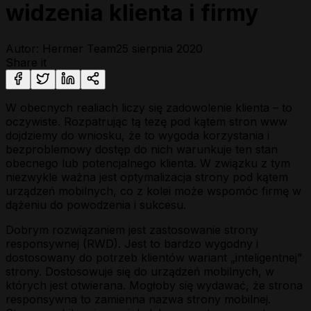
widzenia klienta i firmy
Autor: Hermer Team
25 sierpnia 2020
Share it
W obecnych realiach liczy się zadowolenie klienta – to
oczywiste. Rozpatrując tą tezę pod kątem stron www
dojdziemy do wniosku, że to wygoda korzystania i
bezproblemowy dostęp do nich warunkuje ten stan
obecnego lub potencjalnego klienta. W związku z tym
niezwykle ważna jest optymalizacja strony pod kątem
urządzeń mobilnych, co z kolei może wspomóc firmę w
dążeniu do powodzenia i sukcesu.
Dobrym rozwiązaniem jest zastosowanie strony
responsywnej (RWD). Jest to bardzo wygodny i
dostosowany do potrzeb klientów wariant „inteligentnej”
strony. Dostosowuje się do urządzeń mobilnych, w
których jest otwierana. Mogłoby się wydawać, że strona
responsywna to zamienna nazwa strony mobilnej.