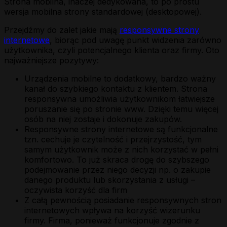
Strona mobilna, inaczej dedykowana, to po prostu
wersja mobilna strony standardowej (desktopowej).
Przejdźmy do zalet jakie mają
responsywne strony
internetowe
, biorąc pod uwagę punkt widzenia zarówno
użytkownika, czyli potencjalnego klienta oraz firmy. Oto
najważniejsze pozytywy:
Urządzenia mobilne to dodatkowy, bardzo ważny
kanał do szybkiego kontaktu z klientem. Strona
responsywna umożliwia użytkownikom łatwiejsze
poruszanie się po stronie www. Dzięki temu więcej
osób na niej zostaje i dokonuje zakupów.
Responsywne strony internetowe są funkcjonalne
tzn. cechuje je czytelność i przejrzystość, tym
samym użytkownik może z nich korzystać w pełni
komfortowo. To już skraca drogę do szybszego
podejmowanie przez niego decyzji np. o zakupie
danego produktu lub skorzystania z usługi –
oczywista korzyść dla firm
Z całą pewnością posiadanie responsywnych stron
internetowych wpływa na korzyść wizerunku
firmy. Firma, ponieważ funkcjonuje zgodnie z