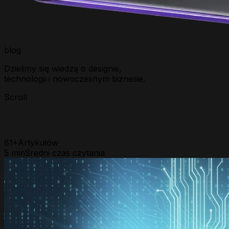
b
l
o
g
Dzielimy się wiedzą o designie,
technologii i nowoczesnym biznesie.
Scroll
81
+
Artykułów
5
min
Średni czas czytania