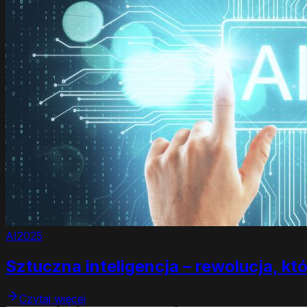
AI
2025
Sztuczna inteligencja – rewolucja, któr
Czytaj więcej