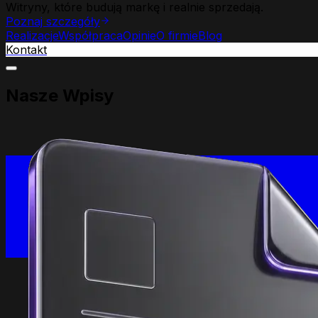
Witryny, które budują markę i realnie sprzedają.
Poznaj szczegóły
Realizacje
Współpraca
Opinie
O firmie
Blog
Kontakt
Nasze Wpisy