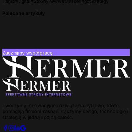
Tags:
#
Digital
#
Strony www
#
Marketing
#
Strategy
Polecane artykuły
Zacznijmy współpracę
Tworzymy innowacyjne rozwiązania cyfrowe, które
pomagają firmom rosnąć. Łączymy design, technologię i
strategię w jedną spójną całość.