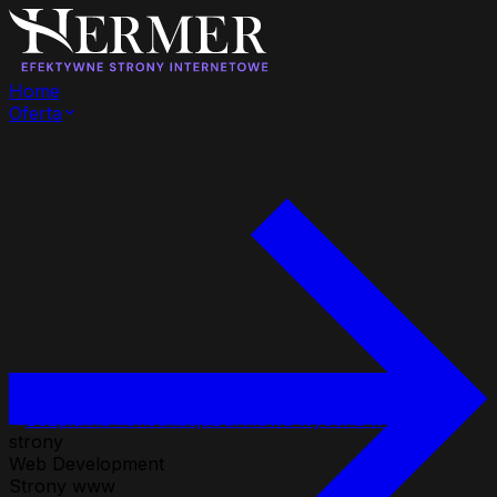
Home
Oferta
Bezpłatna konsultacja
Darmowa wycena w 24h
strony
Web Development
Strony www