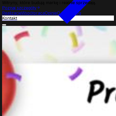
Witryny, które budują markę i realnie sprzedają.
Poznaj szczegóły
Realizacje
Współpraca
Opinie
O firmie
Blog
Kontakt
Strony www
Web Development