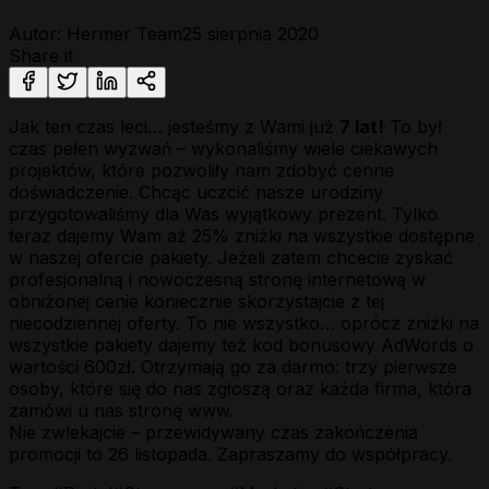
Autor: Hermer Team
25 sierpnia 2020
Share it
Jak ten czas leci… jesteśmy z Wami już
7 lat!
To był
czas pełen wyzwań – wykonaliśmy wiele ciekawych
projektów, które pozwoliły nam zdobyć cenne
doświadczenie. Chcąc uczcić nasze urodziny
przygotowaliśmy dla Was wyjątkowy prezent. Tylko
teraz dajemy Wam aż 25% zniżki na wszystkie dostępne
w naszej ofercie pakiety. Jeżeli zatem chcecie zyskać
profesjonalną i nowoczesną stronę internetową w
obniżonej cenie koniecznie skorzystajcie z tej
niecodziennej oferty. To nie wszystko… oprócz zniżki na
wszystkie pakiety dajemy też kod bonusowy AdWords o
wartości 600zł. Otrzymają go za darmo: trzy pierwsze
osoby, które się do nas zgłoszą oraz każda firma, która
zamówi u nas stronę www.
Nie zwlekajcie – przewidywany czas zakończenia
promocji to 26 listopada. Zapraszamy do współpracy.