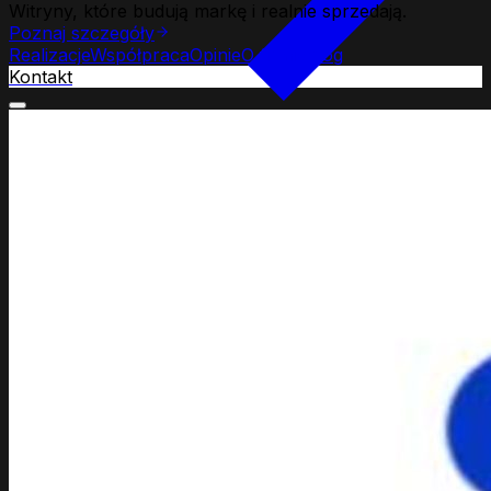
Witryny, które budują markę i realnie sprzedają.
Poznaj szczegóły
Realizacje
Współpraca
Opinie
O firmie
Blog
Kontakt
Strony www
Web Development