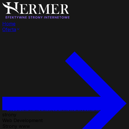
Home
Oferta
Bezpłatna konsultacja
Darmowa wycena w 24h
strony
Web Development
Strony www