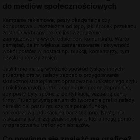
do mediów społecznościowych
Kampanie reklamowe, posty okazjonalne czy
konkursowe… niezależnie od tego, jaki środek przekazu
zostanie wybrany, celem jest wzbudzenie
zaangażowania wśród odbiorców komunikatu. Warto
pamiętać, że im większe zainteresowanie i aktywność
wokół postów w postaci np. reakcji, komentarzy, tym
uzyskują lepszy zasięg.
Jeśli firma ma się wyróżnić spośród tysięcy innych
przedsiębiorstw, należy zadbać o przygotowanie
skutecznej strategii oraz opracowanie unikatowego stylu
projektowanych grafik. Jednak nie można zapomnieć,
aby posty były spójne z identyfikacją wizualną danej
firmy. Przed przystąpieniem do tworzenia grafiki należy
określić cel postu np. czy ma pełnić funkcję
sprzedażową, edukacyjną bądź też inną. Następnie
wskazane jest przejrzenie inspiracji, które mogą pomóc
w opracowaniu trafionych obrazów.
Co powinno się znaleźć na grafice?