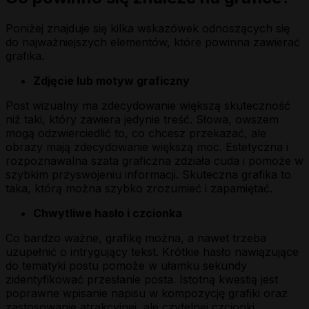
Poniżej znajduje się kilka wskazówek odnoszących się
do najważniejszych elementów, które powinna zawierać
grafika.
Zdjęcie lub motyw graficzny
Post wizualny ma zdecydowanie większą skuteczność
niż taki, który zawiera jedynie treść. Słowa, owszem
mogą odzwierciedlić to, co chcesz przekazać, ale
obrazy mają zdecydowanie większą moc. Estetyczna i
rozpoznawalna szata graficzna zdziała cuda i pomoże w
szybkim przyswojeniu informacji. Skuteczna grafika to
taka, którą można szybko zrozumieć i zapamiętać.
Chwytliwe hasło i czcionka
Co bardzo ważne, grafikę można, a nawet trzeba
uzupełnić o intrygujący tekst. Krótkie hasło nawiązujące
do tematyki postu pomoże w ułamku sekundy
zidentyfikować przesłanie posta. Istotną kwestią jest
poprawne wpisanie napisu w kompozycję grafiki oraz
zastosowanie atrakcyjnej, ale czytelnej czcionki.