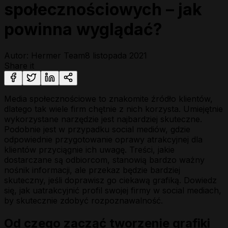
społecznościowych – jak
powinna wyglądać?
Autor: Hermer Team
8 listopada 2021
Share it
Media społecznościowe to znakomite źródło klientów,
dlatego tak wiele firm chętnie z nich korzysta. Umiejętnie
wykorzystane narzędzie jest najbardziej skuteczne.
Podobnie jest w przypadku social mediów, gdzie
odpowiednie przygotowanie oprawy atrakcyjnej dla
klientów przyciągnie ich uwagę. Treści, jakie
dostarczane są odbiorcom, stanowią bardzo ważny
nośnik informacji, ale przekaz będzie bardziej
skuteczny, jeśli doprawisz go ciekawą grafiką. Dowiedz
się, jak uatrakcyjnić profil swojej firmy w social mediach,
by skutecznie zdobyć rozpoznawalność.
Od czego zacząć tworzenie grafiki