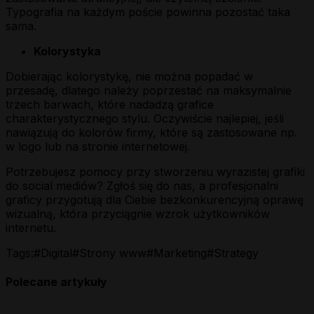
Typografia na każdym poście powinna pozostać taka
sama.
Kolorystyka
Dobierając kolorystykę, nie można popadać w
przesadę, dlatego należy poprzestać na maksymalnie
trzech barwach, które nadadzą grafice
charakterystycznego stylu. Oczywiście najlepiej, jeśli
nawiązują do kolorów firmy, które są zastosowane np.
w logo lub na stronie internetowej.
Potrzebujesz pomocy przy stworzeniu wyrazistej grafiki
do social mediów? Zgłoś się do nas, a profesjonalni
graficy przygotują dla Ciebie bezkonkurencyjną oprawę
wizualną, która przyciągnie wzrok użytkowników
internetu.
Tags:
#
Digital
#
Strony www
#
Marketing
#
Strategy
Polecane artykuły