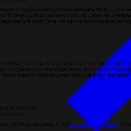
styczna i spójna z identyfikacją wizualną firmy
, co ma o
 barw firmowych. Kolor podstawowy oraz barwy uzupełniaj
będą identyfikować firmę. Na stronie korporacyjnej ze wzg
jektową to istotny krok postawiony w kierunku skuteczneg
erając z przekazem do założonej liczby odbiorców i wspo
istotny składnik struktury organizacyjnej firmy i ma istotn
i i pracownikami.
wizerunku.
esnej strony dla swojej firmy?
Skontaktuj się z nami
. Prz