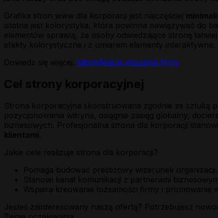
Grafika stron www dla korporacji jest najczęściej
minimali
istotna jest kolorystyka, która powinna nawiązywać do
elementów sprawią, że osoby odwiedzające stronę łatwiej 
efekty kolorystyczne i z umiarem elementy interaktywne.
Dowiedz się więcej:
Identyfikacja wizualna firmy
Cel strony korporacyjnej
Strona korporacyjna skonstruowana zgodnie ze sztuką pro
pozycjonowania witryna, osiągnie zasięg globalny, doci
biznesowych. Profesjonalna strona dla korporacji stanowi 
klientami
.
Jakie cele realizuje strona dla korporacji?
Pomaga budować prestiżowy wizerunek organizacji.
Stanowi kanał komunikacji z partnerami biznesowym
Wspiera kreowanie tożsamości firmy i promowanie 
Jesteś zainteresowany naszą ofertą? Potrzebujesz nowocz
Twoje oczekiwania.