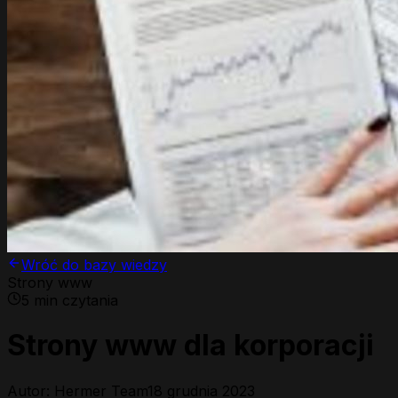
Wróć do bazy wiedzy
Strony www
5
min czytania
Strony www dla korporacji
Autor: Hermer Team
18 grudnia 2023