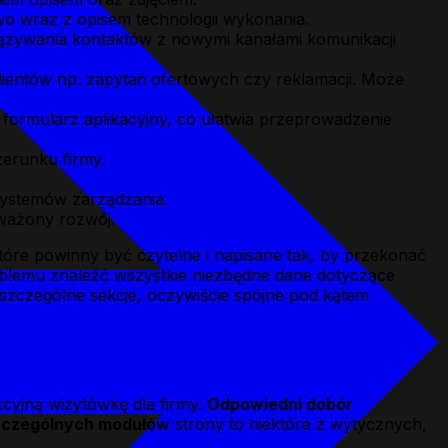
o wraz z opisem technologii wykonania.
ązywania kontaktów z nowymi kanałami komunikacji
lientów np. zapytań ofertowych czy reklamacji. Może
i formularz aplikacyjny, co ułatwia przeprowadzenie
erunku firmy.
systemów zarządzania.
oważony rozwój.
 które powinny być czytelne i napisane tak, by przekonać
oblemu znaleźć wszystkie niezbędne dane dotyczące
oszczególne sekcje, oczywiście spójne pod kątem
kcyjną wizytówkę dla firmy.
Odpowiedni dobór
zczególnych modułów
strony to niektóre z wytycznych,