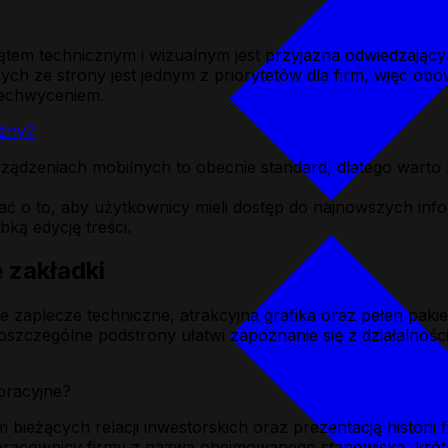
m technicznym i wizualnym jest przyjazna odwiedzającym i
ch ze strony jest jednym z priorytetów dla firm, więc ob
zechwyceniem.
ażny?
ządzeniach mobilnych to obecnie standard, dlatego warto
 o to, aby użytkownicy mieli dostęp do najnowszych infor
ką edycję treści.
 zakładki
zaplecze techniczne, atrakcyjna grafika oraz pełen pakie
szczególne podstrony ułatwi zapoznanie się z działalności
poracyjne?
bieżących relacji inwestorskich oraz prezentacją historii f
ą pracownicy firmy z nazwą obejmowanego stanowiska, krót