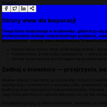
Share it
Strony www dla korporacji
Twoja firma funkcjonuje w środowisku, gdzie liczy się 
profesjonalnej obsługi i indywidualnego podejścia, mu
biznesowymi – stronę www dedykowaną firmom korpo
Nowoczesne strony www podkreślają prestiż i stanow
Funkcjonalna, przejrzysta i bezpieczna — witryna dl
Strona korporacyjna wyróżniająca się profesjonaln
Zadbaj o inwestora — przejrzysta, b
Idealne relacje z klientami, pozyskiwanie nowych inwe
współpracę z inwestorami z wysokiej półki, powinieneś 
graficzną oraz intuicyjnymi funkcjonalnościami. Pamięt
ciągu kilku pierwszych sekund decydują czy na niej zostaj
Szczególną grupą są klienci biznesowi, ponieważ przywi