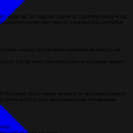
 sugeruje, że mają do czynienia z profesjonalną firmą.
owiązkowym elementem witryny powinien być certyfikat
 zwrócić uwagę na poprawne wyświetlanie witryny na
macji. Edycję treści usprawni łatwy w obsłudze system
t informacji, które należy umieścić w uporządkowanych
ą i historią firmy oraz bezproblemowe odnalezienie
irmy.
kim opisem oraz zdjęciem.