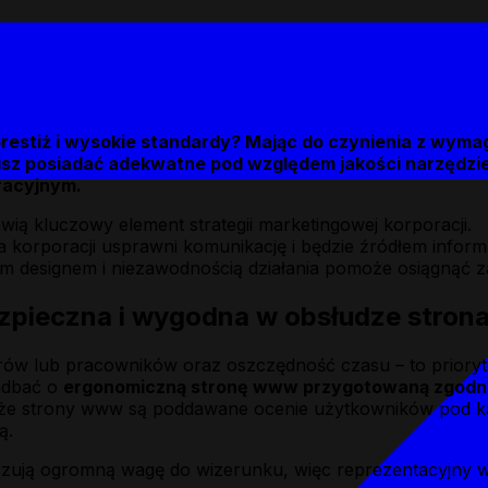
prestiż i wysokie standardy? Mając do czynienia z wymag
sisz posiadać adekwatne pod względem jakości narzędzie
racyjnym.
ią kluczowy element strategii marketingowej korporacji.
a korporacji usprawni komunikację i będzie źródłem informa
ym designem i niezawodnością działania pomoże osiągnąć z
ezpieczna i wygodna w obsłudze stron
storów lub pracowników oraz oszczędność czasu – to prio
zadbać o
ergonomiczną stronę www przygotowaną zgodn
aj, że strony www są poddawane ocenie użytkowników pod k
ą.
ązują ogromną wagę do wizerunku, więc reprezentacyjny w