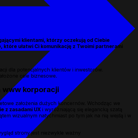
ającymi klientami, którzy oczekują od Ciebie
, które ułatwi Ci komunikację z Twoimi partnerami
cji dla potencjalnych klientów i inwestorów.
ałożone cele biznesowe.
a www korporacji
rytetowe założenia dużych koncernów. Wchodząc we
ie z zasadami UX
i wyróżniającą się elegancką szatą
ątem wizualnym natychmiast po tym jak na nią wejdą i w
ygląd strony jest niezwykle ważny