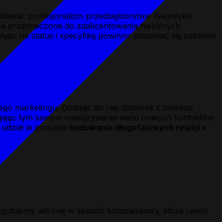
ddawać profesjonalizm przedsiębiorstwa. Niezwykle
ące przeznaczone do zaakcentowania niektórych
lędu na status i specyfikę powinno stosować się subtelne
o marketingu. Dodając do niej działania z zakresu
magając tym samym nawiązywanie wielu nowych kontaktów
y udział w procesie
budowania długofalowych relacji z
ygotujemy witrynę w sposób kompleksowy, która spełni