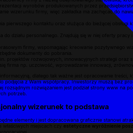
prezentacji wyrobów produkowanych przez przedsiębiorstw
nie wizerunku firmy, więc zakładka ma zachęcać do nawi
a pierwszego kontaktu oraz służąca do bieżącej obsługi k
a do działu personalnego. Znajdują się w niej oferty pracy 
 prasowym firmy, wspomagając kreowanie pozytywnego wiz
zbędne dokumenty do pobrania.
in. projektów rozwojowych, innowacyjnych strategii oraz 
je się firma np. uczciwość, wprowadzanie innowacji, zrówn
ę informacyjną, dlatego tak ważne jest opracowanie treści,
 do podjęcia z Wami współpracy. Inwestorzy muszą bez pr
ziej rozsądnym rozwiązaniem jest podział strony www na p
ch potrzeb.
sjonalny wizerunek to podstawa
będne elementy i jest dopracowana graficznie stanowi atra
 właściwych miejscach czy
estetyczne wyróżnienie pos
rporacyjnej.