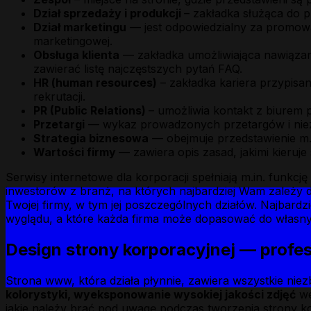
Dział sprzedaży i produkcji
– zakładka służąca do 
Dział marketingu
— jest odpowiedzialny za promowa
marketingowej.
Obsługa klienta
— zakładka umożliwiająca nawiązani
zawierać listę najczęstszych pytań FAQ.
HR (human resources)
– zakładka kariera przypisan
rekrutacji.
PR (Public Relations)
– umożliwia kontakt z biurem
Przetargi
— wykaz prowadzonych przetargów i nie
Strategia biznesowa
— obejmuje przedstawienie m.
Wartości firmy
— zawiera opis zasad, jakimi kieru
Serwisy internetowe dla korporacji spełniają m.in. funkcj
inwestorów z branż, na których najbardziej Wam zależy
Twojej firmy, w tym jej poszczególnych działów. Najbard
wyglądu, a które każda firma może dopasować do własny
Design strony korporacyjnej — profe
Strona www, która działa płynnie, zawiera wszystkie niez
kolorystyki, wyeksponowanie wysokiej jakości zdjęć
we
jakie należy brać pod uwagę podczas tworzenia strony ko