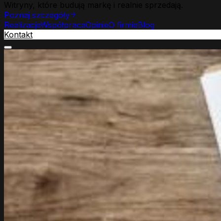
Witryny, które budują markę i realnie sprzedają.
Poznaj szczegóły
Realizacje
Współpraca
Opinie
O firmie
Blog
Kontakt