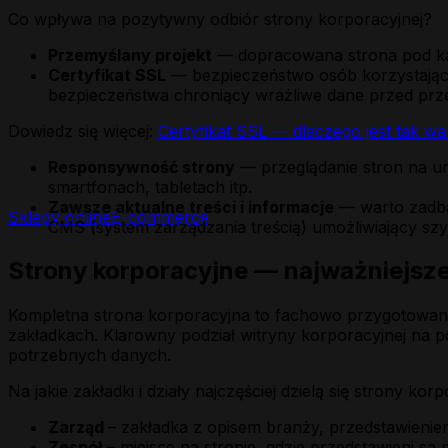
Co wpływa na pozytywny odbiór strony korporacyjnej?
Przemyślany projekt
— dopracowana strona pod kąte
Certyfikat SSL
— bezpieczeństwo osób korzystający
bezpieczeństwa chroniący wrażliwe dane przed pr
Dowiedz się więcej:
Certyfikat SSL — dlaczego jest tak w
Responsywność strony
— przeglądanie stron na ur
smartfonach, tabletach itp.
Zawsze aktualne treści i informacje
— warto zadbać
Sklepy online
E-commerce
CMS (system zarządzania treścią) umożliwiający szyb
Strony korporacyjne — najważniejsze
Kompletna strona korporacyjna to fachowo przygotowane 
zakładkach. Klarowny podział witryny korporacyjnej na po
potrzebnych danych.
Na jakie zakładki i działy najczęściej dzielą się strony kor
Zarząd
– zakładka z opisem branży, przedstawieniem 
Zespół
– miejsce na stronie, gdzie przedstawieni s