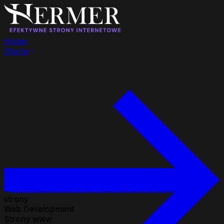
Home
Oferta
Bezpłatna konsultacja
Darmowa wycena w 24h
strony
Web Development
Strony www