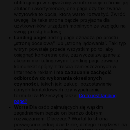
obfitującego w najważniejsze informacje o firmie, jej
atutach i asortymencie, one page czy tak zwana
wizytówka to opcja, którą warto rozważyć. Zwróć
uwagę, że taka strona będzie przyjazna dla
użytkowników urządzeń mobilnych ze względu na
swoją prostą budowę.
Landing page
Landing page oznacza po prostu
„stronę docelową” lub „stronę lądowania”. Taki typ
witryn powstaje przede wszystkim po to, aby
osiągnąć konkretne cele, zazwyczaj związane z
akcjami marketingowymi. Landing page zawiera
komunikat spójny z treścią zamieszczonych w
Internecie reklam i
ma za zadanie zachęcić
odbiorców do wykonania określonych
czynności
, takich jak: zakup, pozostawienie
danych kontaktowych czy wypełnienie
formularza.Przeczytaj także:
Co to jest landing
page?
Wortal
Dla osób zajmujących się wąskim
zagadnieniem będzie on bardzo dobrym
rozwiązaniem. Dlaczego? Wortal to strona
poświęcona jednej dziedzinie, dlatego znajdziesz na