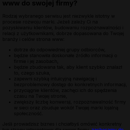
www do swojej firmy?
Rodzaj wybranego serwisu jest niezwykle istotny w
procesie rozwoju marki. Jeżeli zależy Ci na
pozyskiwaniu klientów, budowaniu rozpoznawalności i
relacji z użytkownikami, dobrze dopasowana do Twojej
branży i celów strona www:
dotrze do odpowiedniej grupy odbiorców,
będzie stanowiła doskonałe źródło informacji o
firmie i jej zasobach,
będzie zbudowana tak, aby klient szybko znalazł
to, czego szuka,
zapewni szybką intuicyjną nawigację i
bezproblemowy dostęp do konkretnych informacji,
przyciągnie klientów, zachęci ich do spędzenia
czasu na Twojej stronie,
zwiększy liczbę konwersji, rozpoznawalność firmy
w sieci oraz zbuduje wokół Twojej marki lojalną
społeczność.
Jeśli prowadzisz biznes i chciałbyś omówić konkretny
typ strony internetowej dla swojej firmy,
zachęcamy do