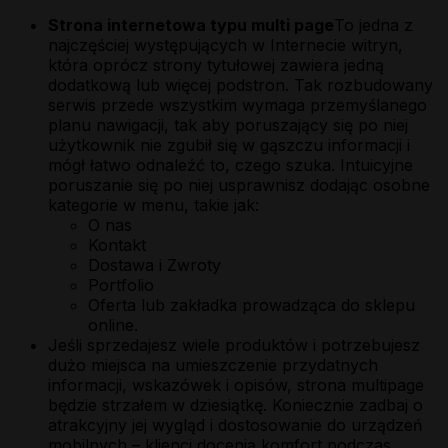
Strona internetowa typu multi page
To jedna z
najczęściej występujących w Internecie witryn,
która oprócz strony tytułowej zawiera jedną
dodatkową lub więcej podstron. Tak rozbudowany
serwis przede wszystkim wymaga przemyślanego
planu nawigacji, tak aby poruszający się po niej
użytkownik nie zgubił się w gąszczu informacji i
mógł łatwo odnaleźć to, czego szuka. Intuicyjne
poruszanie się po niej usprawnisz dodając osobne
kategorie w menu, takie jak:
O nas
Kontakt
Dostawa i Zwroty
Portfolio
Oferta lub zakładka prowadząca do sklepu
online.
Jeśli sprzedajesz wiele produktów i potrzebujesz
dużo miejsca na umieszczenie przydatnych
informacji, wskazówek i opisów, strona multipage
będzie strzałem w dziesiątkę. Koniecznie zadbaj o
atrakcyjny jej wygląd i dostosowanie do urządzeń
mobilnych – klienci docenią komfort podczas