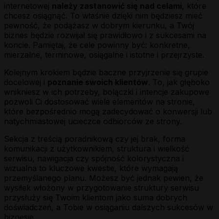
internetowej
należy zastanowić się nad celami
, które
chcesz osiągnąć. To właśnie dzięki nim będziesz mieć
pewność, że podążasz w dobrym kierunku, a Twój
biznes będzie rozwijał się prawidłowo i z sukcesami na
koncie. Pamiętaj, że cele powinny być: konkretne,
mierzalne, terminowe, osiągalne i istotne i przejrzyste.
Kolejnym krokiem będzie baczne przyjrzenie się grupie
docelowej i
poznanie swoich klientów
. To, jak głęboko
wnikniesz w ich potrzeby, bolączki i intencje zakupowe
pozwoli Ci dostosować wiele elementów na stronie,
które bezpośrednio mogą zadecydować o konwersji lub
natychmiastowej ucieczce odbiorców ze strony.
Sekcja z treścią poradnikową czy jej brak, forma
komunikacji z użytkownikiem, struktura i wielkość
serwisu, nawigacja czy spójność kolorystyczna i
wizualna to kluczowe kwestie, które wymagają
przemyślanego planu. Możesz być jednak pewien, że
wysiłek włożony w przygotowanie struktury serwisu
przysłuży się Twoim klientom jako suma dobrych
doświadczeń, a Tobie w osiąganiu dalszych sukcesów w
biznesie.