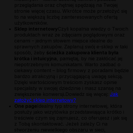
przeglądania oraz chętniej spędzają na Twojej
stronie więcej czasu. Wkrótce może przełożyć się
to na większą liczbę zainteresowanych ofertą
użytkowników.
Sklep internetowy
Czyli kopalnia wiedzy o Twoich
produktach wraz ze zdjęciami poglądowymi oraz
cenami – jednym słowem miejsce idealne do
sprawnych zakupów. Zaplanuj swój e-sklep w taki
sposób, żeby
ścieżka zakupowa klienta była
krótka i intuicyjna
, pamiętaj, by nie zakłócać jej
niepotrzebnymi komunikatami. Warto zadbać o
ciekawy content – blog firmowy z poradami będzie
bardzo atrakcyjną i przyciągającą uwagę sekcją.
Dzięki wartościowym treściom zyskasz opinie
specjalisty w swojej dziedzinie i masz szansę na
zwiększenie konwersji.Dowiedz się więcej:
Jak
założyć sklep internetowy?
One page
Idealny typ strony internetowej, która
posłuży jako wizytówka przedstawiająca krótko i
treściwie czym się zajmujesz, co oferujesz i jak się
z Tobą skontaktować. Jeżeli zależy Ci na
stworzeniu niewielkiego obszaru w sieci,