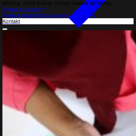
Witryny, które budują markę i realnie sprzedają.
Poznaj szczegóły
Realizacje
Współpraca
Opinie
O firmie
Blog
Kontakt
Strony www
Web Development