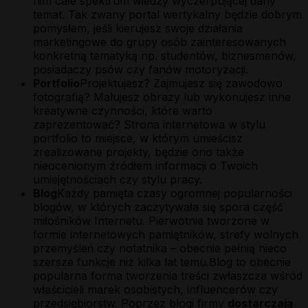
nim całe spektrum wiedzy wyczerpującej dany
temat. Tak zwany portal wertykalny będzie dobrym
pomysłem, jeśli kierujesz swoje działania
marketingowe do grupy osób zainteresowanych
konkretną tematyką np. studentów, biznesmenów,
posiadaczy psów czy fanów motoryzacji.
Portfolio
Projektujesz? Zajmujesz się zawodowo
fotografią? Malujesz obrazy lub wykonujesz inne
kreatywne czynności, które warto
zaprezentować? Strona internetowa w stylu
portfolio to miejsce, w którym umieścisz
zrealizowane projekty, będzie ono także
nieocenionym źródłem informacji o Twoich
umiejętnościach czy stylu pracy.
Blog
Każdy pamięta czasy ogromnej popularności
blogów, w których zaczytywała się spora część
miłośników Internetu. Pierwotnie tworzone w
formie internetowych pamiętników, strefy wolnych
przemyśleń czy notatnika – obecnie pełnią nieco
szersze funkcje niż kilka lat temu.Blog to obecnie
popularna forma tworzenia treści zwłaszcza wśród
właścicieli marek osobistych, influencerów czy
przedsiębiorstw. Poprzez blogi firmy
dostarczają