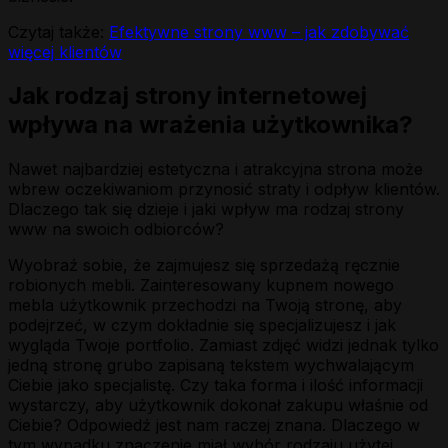
Czytaj także:
Efektywne strony www – jak zdobywać
więcej klientów
Jak rodzaj strony internetowej
wpływa na wrażenia użytkownika?
Nawet najbardziej estetyczna i atrakcyjna strona może
wbrew oczekiwaniom przynosić straty i odpływ klientów.
Dlaczego tak się dzieje i jaki wpływ ma rodzaj strony
www na swoich odbiorców?
Wyobraź sobie, że zajmujesz się sprzedażą ręcznie
robionych mebli. Zainteresowany kupnem nowego
mebla użytkownik przechodzi na Twoją stronę, aby
podejrzeć, w czym dokładnie się specjalizujesz i jak
wygląda Twoje portfolio. Zamiast zdjęć widzi jednak tylko
jedną stronę grubo zapisaną tekstem wychwalającym
Ciebie jako specjalistę. Czy taka forma i ilość informacji
wystarczy, aby użytkownik dokonał zakupu właśnie od
Ciebie? Odpowiedź jest nam raczej znana. Dlaczego w
tym wypadku znaczenie miał wybór rodzaju użytej