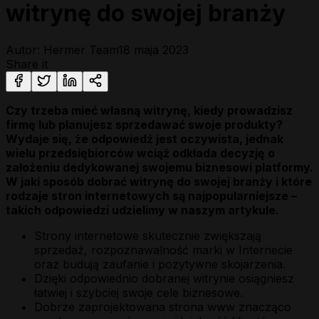
witrynę do swojej branży
Autor: Hermer Team
18 maja 2023
Share it
Czy trzeba mieć własną witrynę, kiedy prowadzisz
firmę lub planujesz sprzedawać swoje produkty?
Wydaje się, że odpowiedź jest oczywista, jednak
wielu przedsiębiorców wciąż odkłada decyzję o
założeniu dedykowanej swojemu biznesowi platformy.
W jaki sposób dobrać witrynę do swojej branży i które
rodzaje stron internetowych są najpopularniejsze –
takich odpowiedzi udzielimy w naszym artykule.
Strony internetowe skutecznie zwiększają
sprzedaż, rozpoznawalność marki w Internecie
oraz budują zaufanie i pozytywne skojarzenia.
Dzięki odpowiednio dobranej witrynie osiągniesz
łatwiej i szybciej swoje cele biznesowe.
Dobrze zaprojektowana strona www znacząco