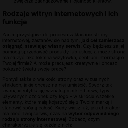
zwiększa zaangażowanie i lojalność klientów.
Rodzaje witryn internetowych i ich
funkcje
Zanim przystąpisz do procesu zakładania strony
internetowej, zastanów się nad tym,
jaki cel zamierzasz
osiągnąć, stawiając własny serwis
. Czy będziesz za jej
pomocą sprzedawać produkty lub usługi, a może strona
ma służyć jako lokalna wizytówka, centrum informacji o
Twojej firmie? A może pracujesz kreatywnie i chcesz
pokazać światu swoje prace?
Pomyśl także o wielkości strony oraz wizualnych
efektach, jakie chcesz na niej umieścić. Stwórz tak
zwaną identyfikację wizualną marki – barwy, typy
używanych czcionek czy logo – w skrócie wszelkie
elementy, które mają kojarzyć się z Twoim marką i
stanowić spójną całość. Kiedy wiesz już, jaki charakter
ma mieć Twój serwis, czas na
wybór odpowiedniego
rodzaju strony internetowej
. Zobacz, czym
charakteryzuje się każda z nich: