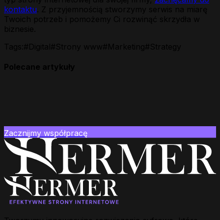
kontaktu
. Z przyjemnością stworzymy serwis na miarę
Twoich potrzeb i pomożemy Ci rozwinąć skrzydła w
biznesie.
Tags:
#
Digital
#
Strony www
#
Marketing
#
Strategy
Polecane artykuły
Zacznijmy współpracę