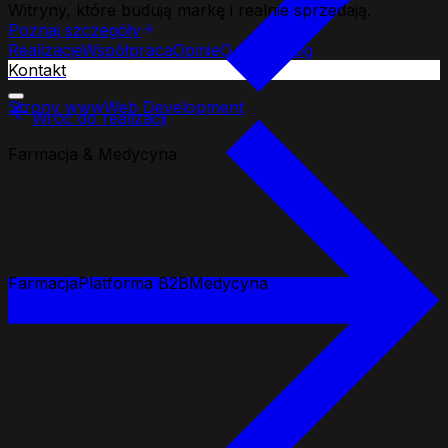
Witryny, które budują markę i realnie sprzedają.
Poznaj szczegóły
Realizacje
Współpraca
Opinie
O firmie
Blog
Kontakt
Strony www
Web Development
Wróć do realizacji
Farmacja & Medycyna
Farmacja
Platforma B2B
Medycyna
Projekt
Nexon Pharma
Platforma B2B dla producenta farmaceutycznego.
Zaawansowany system filtrowania i strefa partnera.