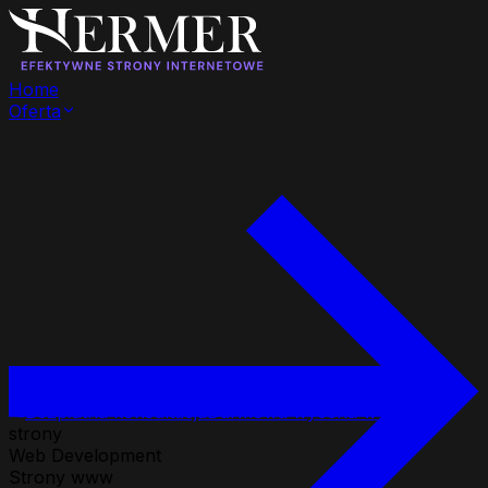
Home
Oferta
Bezpłatna konsultacja
Darmowa wycena w 24h
strony
Web Development
Strony www