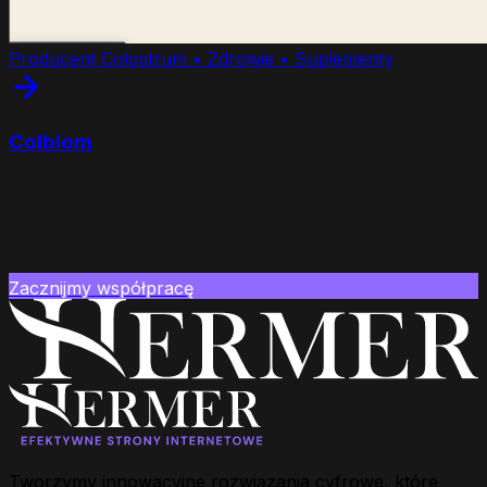
Producent Colostrum • Zdrowie • Suplementy
C
o
l
b
i
o
m
Zacznijmy współpracę
Tworzymy innowacyjne rozwiązania cyfrowe, które