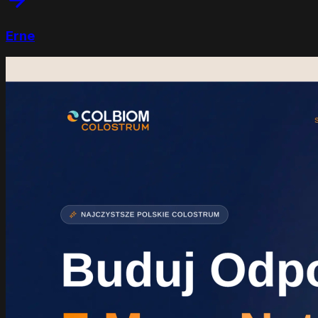
E
r
n
e