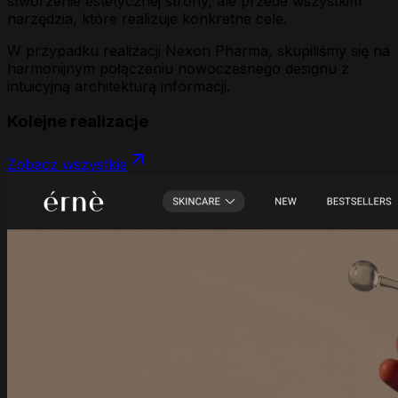
stworzenie estetycznej strony, ale przede wszystkim
narzędzia, które realizuje konkretne cele.
W przypadku realizacji
Nexon Pharma
, skupiliśmy się na
harmonijnym połączeniu nowoczesnego designu z
intuicyjną architekturą informacji.
Kolejne realizacje
Zobacz wszystkie