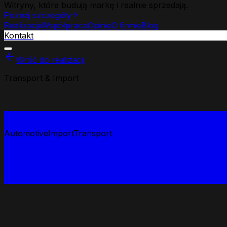
Witryny, które budują markę i realnie sprzedają.
Poznaj szczegóły
Realizacje
Współpraca
Opinie
O firmie
Blog
Kontakt
Wróć do realizacji
Transport & Import
Automotive
Import
Transport
Projekt
Ciężarówki z USA
Portal aukcyjny i informacyjny dla importera pojazdów 
Automotive
Import
Transport
Koncepcja wizualna /
Ciężarówki z USA