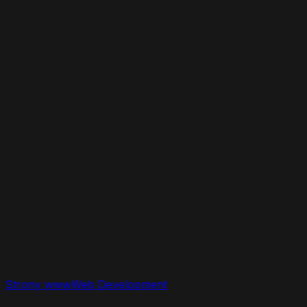
Odwiedź projekt online
Strony www
Web Development