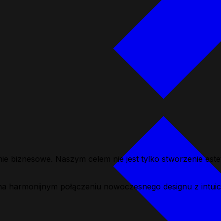
e biznesowe. Naszym celem nie jest tylko stworzenie estet
ę na harmonijnym połączeniu nowoczesnego designu z intuicy