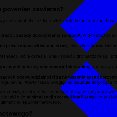
o powinien zawierać?
owy dokument dla każdego właściciela biznesu online. Powini
określać
zasady dokonywania zakupów
, w tym sposób sk
ce praw i obowiązków obu stron
, takie jak odpowiedzial
watności
, która określa, w jaki sposób gromadzone są i p
yczących ochrony własności intelektualnej
, np. praw a
czących odpowiedzialności za naruszenia zasad korzyst
egulaminu. Warto także uwzględnić klauzule dotyczące ro
zrozumiały dla klientów i zgodny z obowiązującym prawem
, ale także do
minimalizacji sporów i konfliktów
, co w efe
gulaminy sklepu internetowego.
rnetowego?