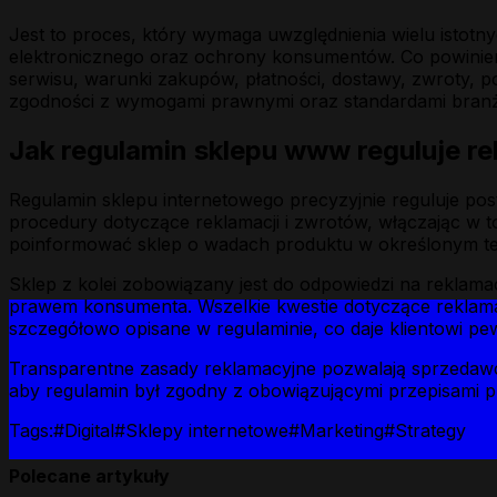
Jest to proces, który wymaga uwzględnienia wielu istot
elektronicznego oraz ochrony konsumentów. Co powinien
serwisu, warunki zakupów, płatności, dostawy, zwroty, po
zgodności z wymogami prawnymi oraz standardami bran
Jak regulamin sklepu www reguluje re
Regulamin sklepu internetowego precyzyjnie reguluje pos
procedury dotyczące reklamacji i zwrotów, włączając w to
poinformować sklep o wadach produktu w określonym ter
Sklep z kolei zobowiązany jest do odpowiedzi na reklama
prawem konsumenta. Wszelkie kwestie dotyczące reklamac
szczegółowo opisane w regulaminie, co daje klientowi pe
Transparentne zasady reklamacyjne pozwalają sprzedawcy 
aby regulamin był zgodny z obowiązującymi przepisami pra
Tags:
#
Digital
#
Sklepy internetowe
#
Marketing
#
Strategy
Polecane artykuły