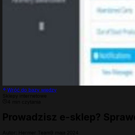
Wróć do bazy wiedzy
Sklepy internetowe
4
min czytania
Prowadzisz e-sklep? Spraw
Autor: Hermer Team
9 maja 2024