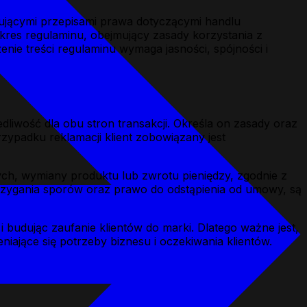
zującymi przepisami prawa dotyczącymi handlu
res regulaminu, obejmujący zasady korzystania z
nie treści regulaminu wymaga jasności, spójności i
liwość dla obu stron transakcji. Określa on zasady oraz
zypadku reklamacji klient zobowiązany jest
ych, wymiany produktu lub zwrotu pieniędzy, zgodnie z
trzygania sporów oraz prawo do odstąpienia od umowy, są
budując zaufanie klientów do marki. Dlatego ważne jest,
iające się potrzeby biznesu i oczekiwania klientów.