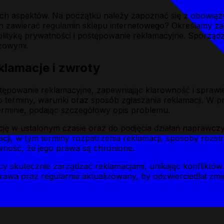
nych aspektów. Na początku należy zapoznać się z obowią
 zawierać regulamin sklepu internetowego? Określamy zak
litykę prywatności i postępowanie reklamacyjne. Sporządze
żowymi.
klamacje i zwroty
tępowanie reklamacyjne, zapewniając klarowność i sprawied
 terminy, warunki oraz sposób zgłaszania reklamacji. W pr
minie, podając szczegółowy opis problemu.
cję w ustalonym czasie oraz do podjęcia działań naprawcz
ji, w tym terminy rozpatrzenia reklamacji, sposoby rozs
wność, że jego prawa są chronione.
skutecznie zarządzać reklamacjami, unikając konfliktów i 
wa oraz regularnie aktualizowany, by odzwierciedlał zmien