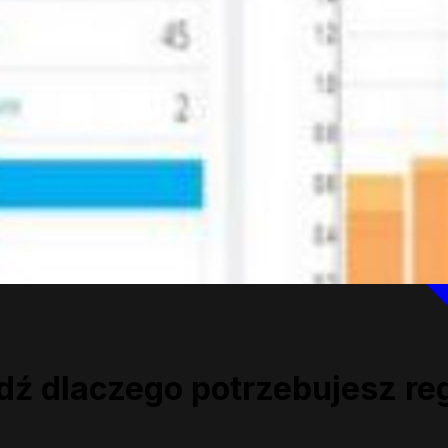
dź dlaczego potrzebujesz re