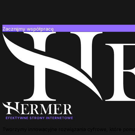
Zacznijmy współpracę
Tworzymy innowacyjne rozwiązania cyfrowe, które pomagaj