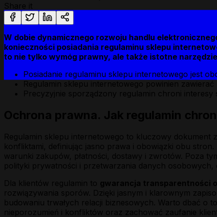
Share it
W dobie dynamicznego rozwoju handlu elektronicznego
konieczności posiadania regulaminu sklepu interneto
to nie tylko wymóg prawny, ale także istotne narzędzie
Posiadanie regulaminu sklepu internetowego jest ob
Regulamin sklepu internetowego powinien zawierać 
Precyzyjnie sporządzony regulamin chroni interesy
Ochrona prawna. Jak regulamin chroni
Regulamin sklepu internetowego to kluczowy dokument zap
konfliktami, definiując jasno prawa i obowiązki obu stron
warunki zakupów, płatności, dostawy i zwrotów. Poza t
polityki prywatności i przetwarzania danych osobowych, 
Dla klientów regulamin to
gwarancja transparentności o
rozwiązywania sporów. Dzięki jasnym i klarownym zapisom
budowaniu trwałych relacji biznesowych. Warto dbać o to
nieporozumień i konfliktów oraz zachować zaufanie klien