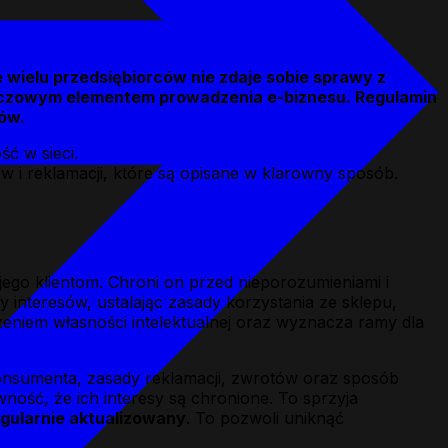
wielu przedsiębiorców nie zdaje sobie sprawy z
luczowym elementem prowadzenia e-biznesu. Regulamin
tów.
ć w sieci.
 i reklamacji, które są opisane w klarowny sposób.
ego klientom. Chroni on przed nieporozumieniami i
y interesów, ustalając zasady korzystania ze sklepu,
eniem własności intelektualnej oraz wyznacza ramy dla
konsumenta, zasady reklamacji, zwrotów oraz sposób
ność, że ich interesy są chronione. To sprzyja
gularnie aktualizowany
. To pozwoli uniknąć