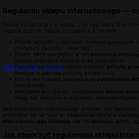
Regulamin sklepu internetowego — c
Zasady korzystania z e-sklepu, czyli regulamin, to klucz
regulują stosunki między sprzedawcą a klientem.
Przede wszystkim, regulamin powinien precyzyjnie 
procedury zwrotów i reklamacji.
Należy także uwzględnić w nim
informacje dotyczą
kwestie dotyczące ochrony praw konsumenta.
Ponadto regulamin powinien zawierać
politykę pry
Sklepy online
E-commerce
klientów w zakresie ochrony prywatności.
Ważne jest również uwzględnienie
postanowień dot
internetowej.
Niezbędne jest również uwzględnienie
klauzul doty
mogą być nałożone w przypadku nieprzestrzegania r
Regulamin sklepu internetowego powinien być klarowny, 
przyczynić się nie tylko do zwiększenia zaufania klientów
efektywność jego działania
. Nie ma idealnego wzoru re
Jak stworzyć regulaminu sklepu inte