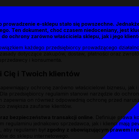
 prowadzenie e-sklepu stało się powszechne. Jednakże 
wego. Ten dokument, choć czasem niedoceniany, jest k
 do ochrony zarówno właściciela sklepu, jak i jego klien
owiązkiem każdego przedsiębiorcy prowadzącego działalnoś
zasady dotyczące zakupów, dostaw, płatności oraz zwrotów
 sprzedawcy i konsumenta.
 Cię i Twoich klientów
ewniający ochronę zarówno właścicielowi biznesu, jak i j
. Dla przedsiębiorcy regulamin stanowi narzędzie do ochron
ym zapewnia on również odpowiednią ochronę przed narusz
co zwiększa zaufanie klientów.
raz bezpieczeństwa transakcji online
. Definiuje prawa 
 regulaminu jednakowo sprzedawca, jak i klienci mają pew
, aby regulamin był
zgodny z obowiązującym prawem i re
tów do sklepu internetowego.