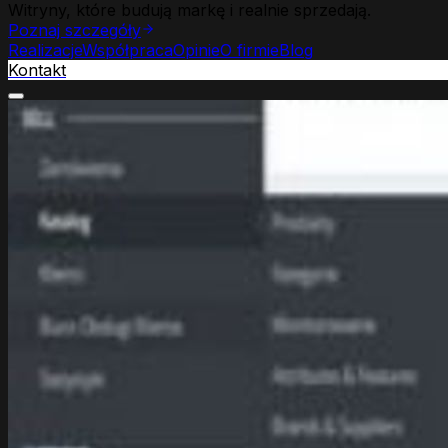
Witryny, które budują markę i realnie sprzedają.
Poznaj szczegóły
Realizacje
Współpraca
Opinie
O firmie
Blog
Kontakt