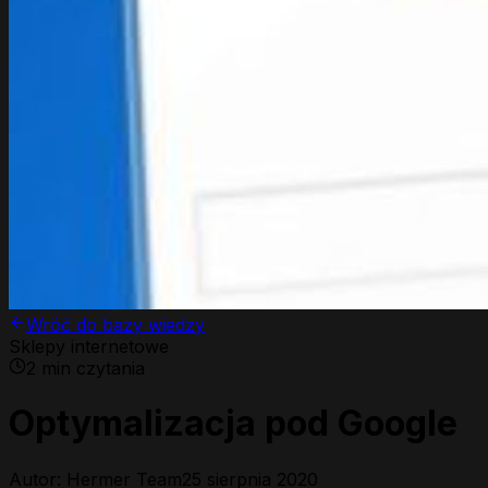
Wróć do bazy wiedzy
Sklepy internetowe
2
min czytania
Optymalizacja pod Google
Autor: Hermer Team
25 sierpnia 2020