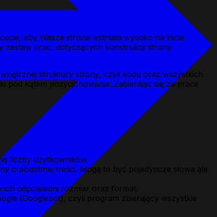
cecie, aby Wasza strona widniała wysoko na liście
y zestaw prac, dotyczących konstrukcji strony
nętrznej struktury strony, czyli kodu oraz wszystkich
i pod kątem pozycjonowania. Zabierając się za prace
ej liczby użytkowników.
ny o podobnej treści. Mogą to być pojedyncze słowa ale
 ich odpowiedni rozmiar oraz format.
ogle (Googlebot), czyli program zbierający wszystkie