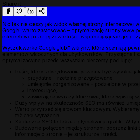
Share it
Nic tak nie cieszy jak widok własnej strony internetowej
Google, warto zastosować – optymalizację strony www po
internetowej oraz jej zawartości, wspomagających jej poz
Wyszukiwarka Google „lubi” witryny, które spełniają pew
elementów widocznych dla użytkowników. Przystępna i sz
optymalizacyjne przede wszystkim bierzemy pod lupę:
treści, które zdecydowanie powinny być wysokiej jak
przydatne – rzetelne przygotowane,
umiejętnie zorganizowane – podzielone w przej
interesujące,
zawierające wyrazy kluczowe, które wpisują 
Duży wpływ na skuteczność SEO ma również umiejętn
Warto przyjrzeć się słowom kluczowym. Wybieramy t
też całe wyrażenia.
Skuteczne SEO to także optymalizacja grafiki. W t
Budowanie połączeń między stronami poprzez linki s
informacje o stronie – jej strukturze i treści.