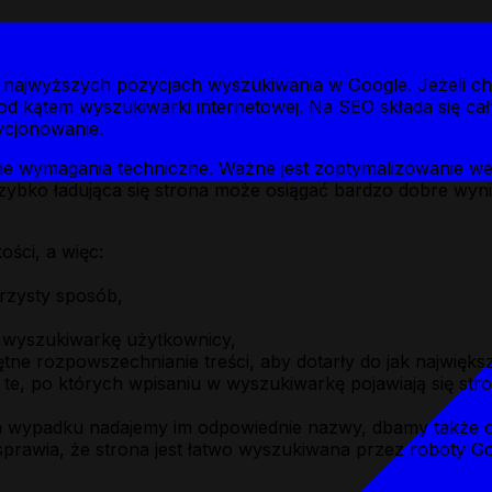
 w najwyższych pozycjach wyszukiwania w Google. Jeżeli ch
d kątem wyszukiwarki internetowej. Na SEO składa się cał
ycjonowanie.
ne wymagania techniczne. Ważne jest zoptymalizowanie wew
ybko ładująca się strona może osiągać bardzo dobre wynik
ości, a więc:
rzysty sposób,
w wyszukiwarkę użytkownicy,
e rozpowszechnianie treści, aby dotarły do jak największ
e, po których wpisaniu w wyszukiwarkę pojawiają się stro
ym wypadku nadajemy im odpowiednie nazwy, dbamy także o
prawia, że strona jest łatwo wyszukiwana przez roboty Go