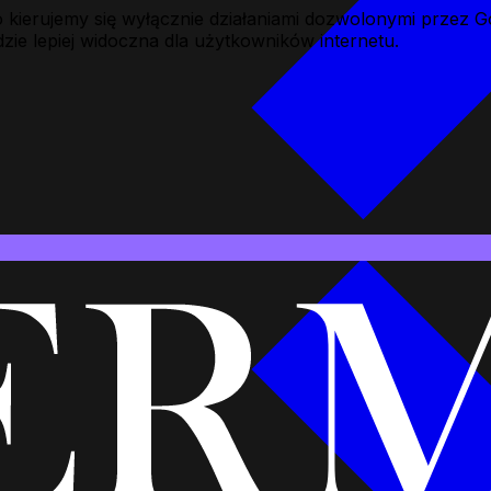
o kierujemy się wyłącznie działaniami dozwolonymi przez 
ie lepiej widoczna dla użytkowników internetu.