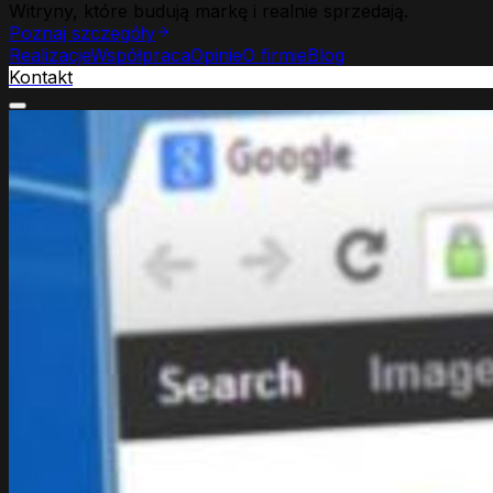
Witryny, które budują markę i realnie sprzedają.
Poznaj szczegóły
Realizacje
Współpraca
Opinie
O firmie
Blog
Kontakt