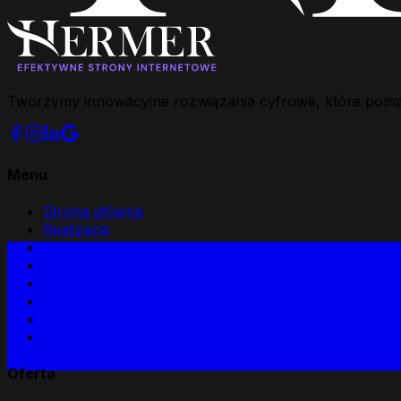
Tworzymy innowacyjne rozwiązania cyfrowe, które pomagaj
Menu
Strona główna
Realizacje
Opinie
O firmie
Blog
Kontakt
Obszar działania
Dla kogo
Oferta