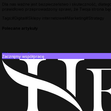
Dla nas ważne jest bezpieczeństwo i skuteczność, dlateg
prawidłowo przeprowadzony sprawi, że Twoja strona będz
Tags:
#
Digital
#
Sklepy internetowe
#
Marketing
#
Strategy
Polecane artykuły
Sklepy online
E-commerce
Zacznijmy współpracę