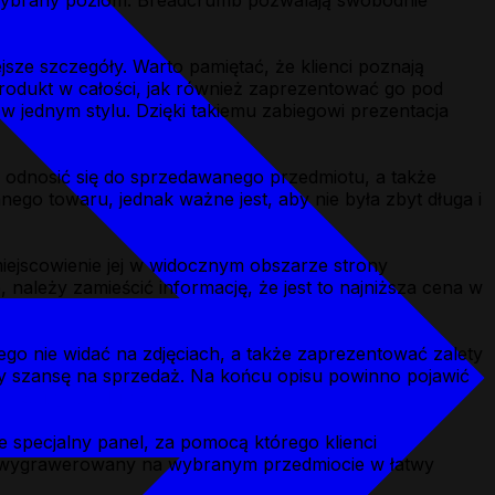
a wybrany poziom. Breadcrumb pozwalają swobodnie
ze szczegóły. Warto pamiętać, że klienci poznają
produkt w całości, jak również zaprezentować go pod
 w jednym stylu. Dzięki takiemu zabiegowi prezentacja
e odnosić się do sprzedawanego przedmiotu, a także
ego towaru, jednak ważne jest, aby nie była zbyt długa i
miejscowienie jej w widocznym obszarze strony
 należy zamieścić informację, że jest to najniższa cena w
go nie widać na zdjęciach, a także zaprezentować zalety
szy szansę na sprzedaż. Na końcu opisu powinno pojawić
yć opisy produktów?
 specjalny panel, za pomocą którego klienci
tać wygrawerowany na wybranym przedmiocie w łatwy