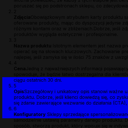
Można powiedzieć, że każdy z tych etapów jest ok
poruszać się po podstronach sklepu, co zdecydowa
2
Zdjęcia
Obowiązkowym atrybutem karty produktu są z
oferowane produkty, mając do dyspozycji jedynie zd
różnymi kontami oraz w zbliżeniach.Dobrze, jeśli zd
produktów wygląda estetycznie i profesjonalnie.
3
Nazwa produktu
Istotnym elementem jest nazwa pro
opierać się na słowach kluczowych. Zachowanie precy
najlepiej, jeśli zamyka się w ilości 75 znaków z uwzg
4
Cena
Jedną z najważniejszych informacji pojawiając
spowoduje, że będzie łatwo dostrzegalna dla klientó
ciągu ostatnich 30 dni.
5
Opis
Szczegółowy i unikatowy opis stanowi ważne uz
produktu. Dobrze, jeśli klienci dowiedzą się, co z
się zdanie zawierające wezwanie do działania (CTA),
6
Konfiguratory
Sklepy sprzedające spersonalizowane
samodzielnie ustawią parametry danego produktu. D
sposób, stworzą produkt, który wpisuje się w indywi