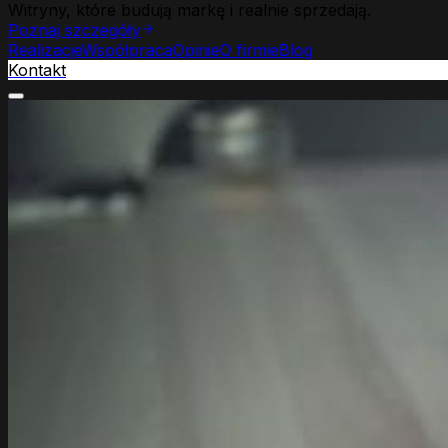
Witryny, które budują markę i realnie sprzedają.
Poznaj szczegóły
Realizacje
Współpraca
Opinie
O firmie
Blog
Kontakt