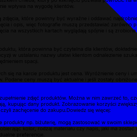
ruszkiem chleba, który po kliknięciu pozwala powrócić n
nie wpływa na wygodę klientów.
djęcia, które powinny być wyraźne i oddawać najdrobniejs
jęcia i opis, więc fotografie muszą przedstawiać zarówno 
jęcia na wszystkich kartach wyglądają spójnie i są zrobione
duktu, która powinna być czytelna dla klientów, dokładni
zji w ustalaniu nazwy ułatwi klientom odnalezienie szukan
lędnieniem spacji.
ych się na karcie produktu jest cena. Wyróżnienie ceny i u
w. Podane ceny muszą być aktualne i jeśli zostały obniżone,
upełnienie zdjęć produktów. Można w nim zawrzeć to, cze
yskają, kupując dany produkt. Zobrazowanie korzyści zwięk
 czyli zachęcenie do zakupu.Dowiedz się więcej:
Jak tworz
 produkty np. biżuterię, mogą zastosować w swoim sklepie
obierając kolor, rodzaj materiału czy napis, jaki ma zos
dualne preferencje.