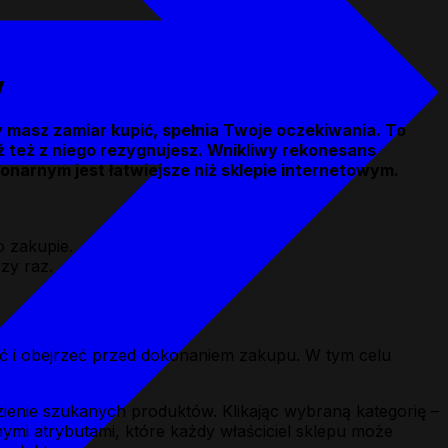
w
ry masz zamiar kupić, spełnia Twoje oczekiwania. To
też z niego rezygnujesz. Wnikliwy rekonesans
onarnym jest łatwiejsze niż sklepie internetowym.
o zakupie.
zy raz.
nąć i obejrzeć przed dokonaniem zakupu. W tym celu
ienie szukanych produktów. Klikając wybraną kategorię –
nymi atrybutami, które każdy właściciel sklepu może