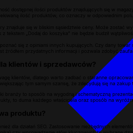
ość dostępnej ilości produktów znajdujących się w magazyn
czekiwaną ilość produktów, co oznaczy w odpowiednim polu
ry znajduje się w bliskim sąsiedztwie ceny. Może zostać w
tekstem „Dodaj do koszyka” nie będzie budził wątpliwości 
znać się z opiniami innych kupujących. Czy dany towar sp
jest źródłem przydatnych informacji i pozwala zdobyć zau
dla klientów i sprzedawców?
wagę klientów, dlatego warto zadbać o staranne opracowan
zwiększając tym samym szansę, że zdecydują się na zakup 
ki branży to sposób na wygodną i schematyczną prezent
ukty, to duma każdego właściciela oraz sposób na wyróżni
owa produktu?
ież dla działań SEO. Zastosowanie niezbędnych elementów
ika) czy wprowadzenie słów kluczowych to wybrane dział