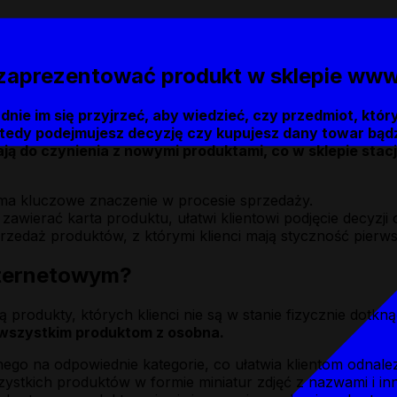
e zaprezentować produkt w sklepie ww
dnie im się przyjrzeć, aby wiedzieć, czy przedmiot, któ
dy podejmujesz decyzję czy kupujesz dany towar bądź 
ją do czynienia z nowymi produktami, co w sklepie stacj
 ma kluczowe znaczenie w procesie sprzedaży.
awierać karta produktu, ułatwi klientowi podjęcie decyzji 
zedaż produktów, z którymi klienci mają styczność pierws
internetowym?
produkty, których klienci nie są w stanie fizycznie dotk
 wszystkim produktom z osobna.
go na odpowiednie kategorie, co ułatwia klientom odnalez
szystkich produktów w formie miniatur zdjęć z nazwami i in