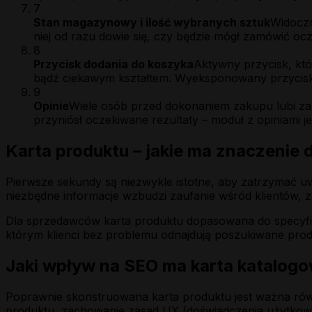
7
Stan magazynowy i ilość wybranych sztuk
Widoczn
niej od razu dowie się, czy będzie mógł zamówić o
8
Przycisk dodania do koszyka
Aktywny przycisk, któ
bądź ciekawym kształtem. Wyeksponowany przycisk z 
9
Opinie
Wiele osób przed dokonaniem zakupu lubi zapo
przyniósł oczekiwane rezultaty – moduł z opiniami 
Karta produktu – jakie ma znaczenie 
Pierwsze sekundy są niezwykle istotne, aby zatrzymać u
niezbędne informacje wzbudzi zaufanie wśród klientów, 
Dla sprzedawców karta produktu dopasowana do specyfi
którym klienci bez problemu odnajdują poszukiwane prod
Jaki wpływ na SEO ma karta katalog
Poprawnie skonstruowana karta produktu jest ważna równ
produktu, zachowanie zasad UX (doświadczenia użytkown