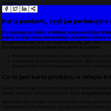
Share it
Karta produktu, czyli jak perfekcyjn
Przeglądając produkty w sklepie, na pewno lubisz dokła
ważny etap procesu zakupowego, ponieważ właśnie wte
przeprowadzany jest szczególnie wtedy, gdy klienci ma
Szczegółowa karta produktowa ułatwi to zadanie.
Prawidłowa prezentacja produktu w sklepie on-line
Uwzględnienie wszystkich elementów, jakie powinna z
Dopracowana karta katalogowa produktu ułatwia spr
Co to jest karta produktu w sklepie 
Sklepy www mają utrudnione zadanie, ponieważ sprzedają 
należy stworzyć karty produktowe, które
przypisane są
Można do nich dotrzeć z poziomu menu sklepu podzielone
odpowiednik półki sklepowej, zostaje wyświetlona lista w