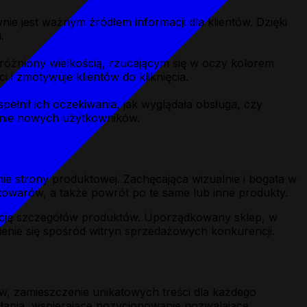
ie jest ważnym źródłem informacji dla klientów. Dzięki
.
yróżniony wielkością, rzucającym się w oczy kolorem
i zmotywuje klientów do kliknięcia.
ełnił ich oczekiwania, jak wyglądała obsługa, czy
fanie nowych użytkowników.
ie strony produktowej. Zachęcająca wizualnie i bogata w
towarów, a także powrót po te same lub inne produkty.
ację szczegółów produktów. Uporządkowany sklep, w
enie się spośród witryn sprzedażowych konkurencji.
, zamieszczenie unikatowych treści dla każdego
ania, wspierające pozycjonowanie pozwalające