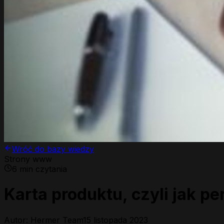
Wróć do bazy wiedzy
Strony www
6
min czytania
Karta produktu, czyli jak 
Autor: Hermer Team
15 listopada 2023