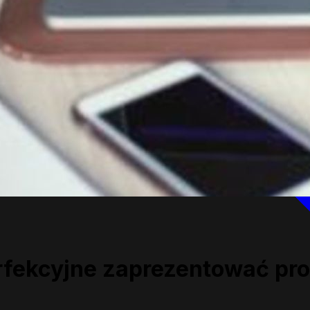
perfekcyjne zaprezentować p