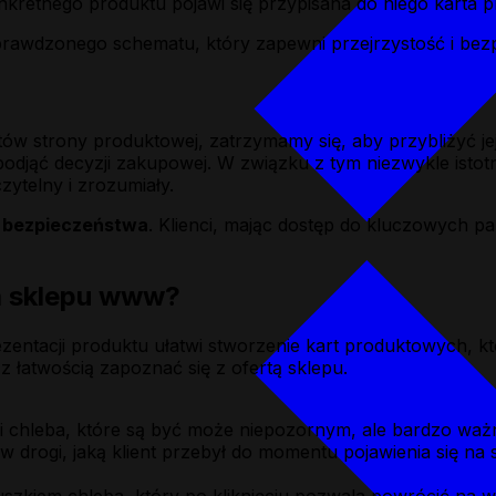
retnego produktu pojawi się przypisana do niego karta p
awdzonego schematu, który zapewni przejrzystość i bezp
?
ów strony produktowej, zatrzymamy się, aby przybliżyć je
odjąć decyzji zakupowej. W związku z tym niezwykle istotne
ytelny i zrozumiały.
e bezpieczeństwa
. Klienci, mając dostęp do kluczowych pa
a sklepu www?
entacji produktu ułatwi stworzenie kart produktowych, któ
z łatwością zapoznać się z ofertą sklepu.
 chleba, które są być może niepozornym, ale bardzo waż
 drogi, jaką klient przebył do momentu pojawienia się na s