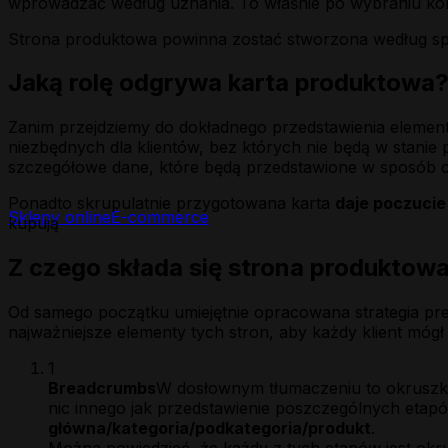
wprowadzać według uznania. To właśnie po wybraniu konk
Strona produktowa powinna zostać stworzona według spr
Jaką rolę odgrywa karta produktowa
Zanim przejdziemy do dokładnego przedstawienia element
niezbędnych dla klientów, bez których nie będą w stanie p
szczegółowe dane, które będą przedstawione w sposób cz
Ponadto skrupulatnie przygotowana karta
daje poczuci
Sklepy online
E-commerce
kupują
Z czego składa się strona produktow
Od samego początku umiejętnie opracowana strategia prez
najważniejsze elementy tych stron, aby każdy klient mógł 
1
Breadcrumbs
W dosłownym tłumaczeniu to okruszki
nic innego jak przedstawienie poszczególnych etapów
główna/kategoria/podkategoria/produkt
.