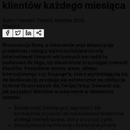
klientów każdego miesiąca
Autor: Hermer Team
12 kwietnia 2023
Share it
Prezentacja firmy w internecie oraz ekspozycja
produktów i usług z wykorzystaniem strony
internetowej i innych wirtualnych narzędzi to
podstawa do tego, by nieustannie przyciągać nowych
klientów. Posiadanie strony www, sklepu
internetowego czy fanpage’a, które wyróżniają się na
tle konkurencji, przekuje się ostatecznie na zdobycie
zysków finansowych dla Twojej firmy. Dowiedz się,
jak pozyskać klientów w internecie w skuteczny
sposób.
Świadomość istniejących zagrożeń i siły
konkurencji prowadzi do opracowania skutecznej
strategii marketingowej, która przynosi zyski.
Dopracowana technicznie i estetycznie strona