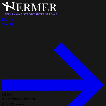
Home
Oferta
Bezpłatna konsultacja
Darmowa wycena w 24h
strony
Web Development
Strony www