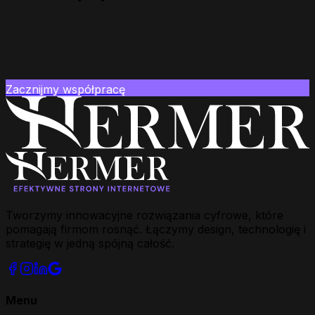
Zacznijmy współpracę
Tworzymy innowacyjne rozwiązania cyfrowe, które
pomagają firmom rosnąć. Łączymy design, technologię i
strategię w jedną spójną całość.
Menu