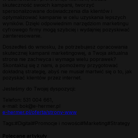
skuteczność swoich kampanii, tworzyć
spersonalizowane doświadczenia dla klientów i
optymalizować kampanie w celu uzyskania lepszych
wyników. Dzięki odpowiednim narzędziom marketingu
cyfrowego firmy mogą szybciej i wydajniej pozyskiwać
zainteresowanie.
Doszedłeś do wniosku, że potrzebujesz opracowania
skutecznej kampanii marketingowej, a Twoja aktualna
strona nie zachwyca i wymaga wielu poprawek?
Skontaktuj się z nami, a pomożemy przygotować
dokładną strategię, abyś nie musiał martwić się o to, jak
pozyskać klientów przez internet.
Jesteśmy do Twojej dyspozycji:
Telefon: 531 004 661,
e-mail: bok@e-hermer.pl
e-hermer.pl/oferta/strony-www
Tags:
#
Digital
#
Promocje i nowości
#
Marketing
#
Strategy
Polecane artykuły