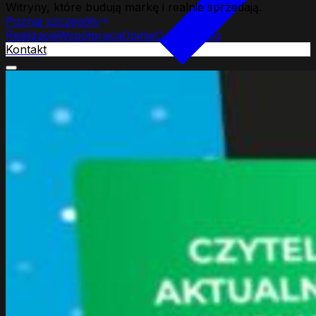
Witryny, które budują markę i realnie sprzedają.
Poznaj szczegóły
Realizacje
Współpraca
Opinie
O firmie
Blog
Kontakt
Strony www
Web Development