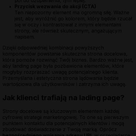
pól do uzupełnienia, tym lepiej.
Przycisk wezwania do akcji (CTA)
Ten niepozorny element ma ogromną siłę. Ważne
jest, aby wyróżnić go kolorem, który będzie rzucał
się w oczy i kontrastował z innymi elementami
strony, ale również skutecznym, angażującym
napisem.
Dzięki odpowiedniej kombinacji powyższych
komponentów powstanie skuteczna strona docelowa,
która pomoże rozwinąć Twój biznes. Bardzo ważne jest,
aby landing page była pozbawiona elementów, które
mogłyby rozpraszać uwagę potencjalnego klienta.
Przemyślana i estetyczna strona lądowania będzie
wartościowa dla użytkowników i zatrzyma ich uwagę.
Jak klienci trafiają na lading page?
Strony docelowe są kluczowym elementem każdej
cyfrowej strategii marketingowej. To one są pierwszym
punktem kontaktu dla potencjalnych klientów i mogą
zbudować doświadczenie z Twoją marką. Oprócz
bezpośredniego wpisania adresu URL
w przeglądarce