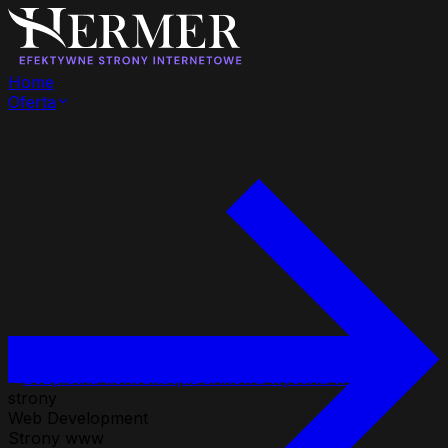
Home
Oferta
Bezpłatna konsultacja
Darmowa wycena w 24h
strony
Web Development
Strony www