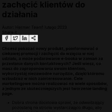
zachęcić klientów do
działania
Autor: Hermer Team
1 lutego 2023
Share it
Chcesz pokazać nowy produkt, poinformować o
ciekawej promocji i zachęcić do wzięcia w niej
udziału, a może podarowanie e-booka w zamian za
przesłanie danych kontaktowych? Jeśli wiesz, co
masz do zaproponowania swoim klientom,
wykorzystaj niezawodne narzędzie, dzięki któremu
wzbudzisz w nich zainteresowanie. Cele
marketingowe można realizować na wiele sposobów,
a jednym ze skuteczniejszych jest tworzenie landing
page.
Dobra strona docelowa sprawi, że odwiedzający
pozostaną na stronie wystarczająco długo, aby