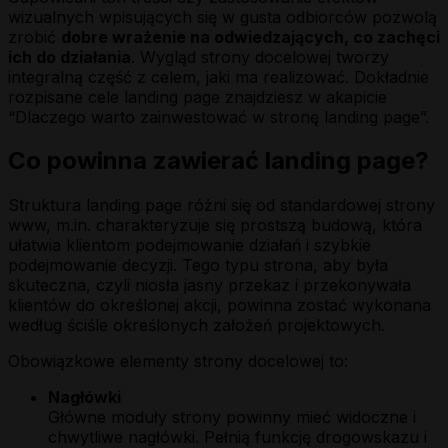
wizualnych wpisujących się w gusta odbiorców pozwolą
zrobić
dobre wrażenie na odwiedzających, co zachęci
ich do działania
. Wygląd strony docelowej tworzy
integralną część z celem, jaki ma realizować. Dokładnie
rozpisane cele landing page znajdziesz w akapicie
“Dlaczego warto zainwestować w stronę landing page”.
Co powinna zawierać landing page?
Struktura landing page różni się od standardowej strony
www, m.in. charakteryzuje się prostszą budową, która
ułatwia klientom podejmowanie działań i szybkie
podejmowanie decyzji. Tego typu strona, aby była
skuteczna, czyli niosła jasny przekaz i przekonywała
klientów do określonej akcji, powinna zostać wykonana
według ściśle określonych założeń projektowych.
Obowiązkowe elementy strony docelowej to:
Nagłówki
Główne moduły strony powinny mieć widoczne i
chwytliwe nagłówki. Pełnią funkcję drogowskazu i