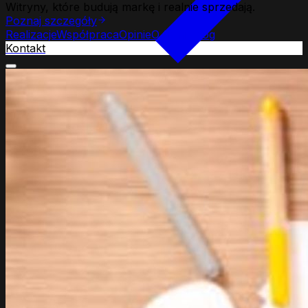
Witryny, które budują markę i realnie sprzedają.
Poznaj szczegóły
Realizacje
Współpraca
Opinie
O firmie
Blog
Kontakt
Strony www
Web Development