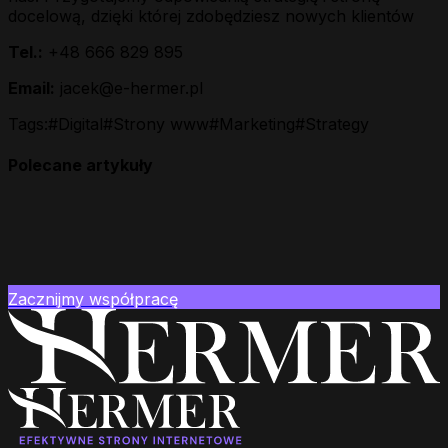
docelową, dzięki której zdobędziesz nowych klientów
Tel.:
+48 666 829 895
Email:
jacek@e-hermer.pl
Tags:
#
Digital
#
Strony www
#
Marketing
#
Strategy
Polecane artykuły
Zacznijmy współpracę